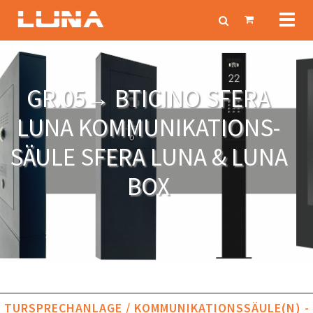
Toggl
naviga
GR.05→ BTICINO SFERA
LUNA KOMMUNIKATIONS-
SÄULE SFERA LUNA & LUNA
BOX
TURSPRECHANLAGE / KOMMUNIKATIONSSÄULE(N) -