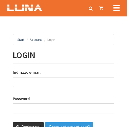
Toggl
naviga
Start
Account
Login
LOGIN
Indirizzo e-mail
Password
Registrarsi
Password dimenticata?